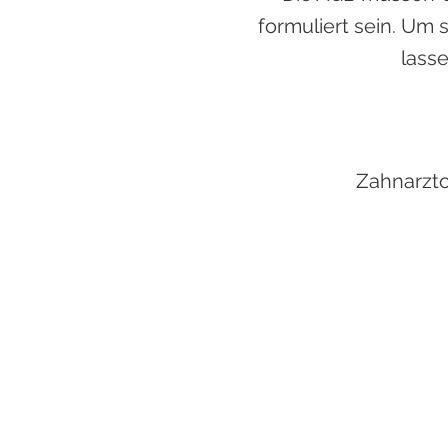
formuliert sein. Um
lass
Zahnarzto