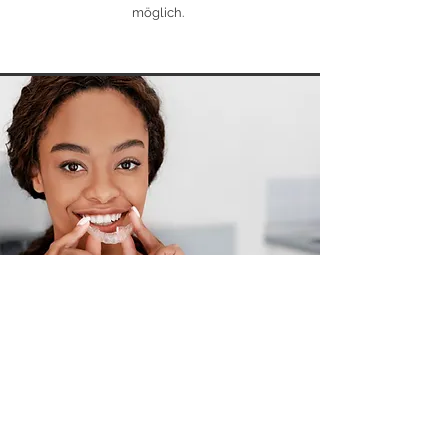
möglich.
KIE­FER­OR­THO­PÄ­DIE