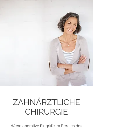
ZAHN­ÄRZT­LI­CHE
CHIR­UR­GIE
Wenn operative Eingriffe im Bereich des