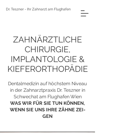
Dr. Teszner - Ihr Zahnarzt am Flughafen
ZAHN­ÄRZT­LI­CHE
CHIR­UR­GIE,
IM­PLAN­TO­LO­GIE &
KIE­FER­OR­THO­PÄ­DIE
Den­tal­me­di­zin auf höchs­tem Ni­veau
in der Zahn­arzt­pra­xis Dr. Teszner in
Schwe­chat am Flug­ha­fen Wien
WAS WIR FÜR SIE TUN KÖN­NEN,
WENN SIE UNS IHRE ZÄHNE ZEI­
GEN