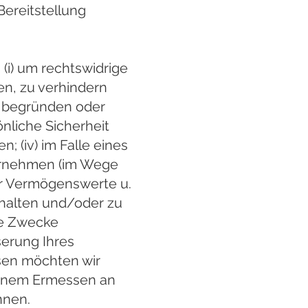
Bereitstellung
(i) um rechtswidrige
en, zu verhindern
u begründen oder
nliche Sicherheit
; (iv) im Falle eines
ernehmen (im Wege
er Vermögenswerte u.
zuhalten und/oder zu
che Zwecke
serung Ihres
sen möchten wir
genem Ermessen an
nnen.