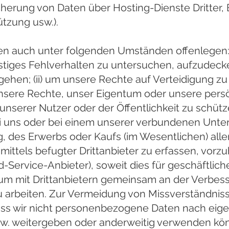
icherung von Daten über Hosting-Dienste Dritter, 
tzung usw.).
en auch unter folgenden Umständen offenlegen: 
nstiges Fehlverhalten zu untersuchen, aufzudeck
ehen; (ii) um unsere Rechte auf Verteidigung z
unsere Rechte, unser Eigentum oder unsere persö
unserer Nutzer oder der Öffentlichkeit zu schützen
ei uns oder bei einem unserer verbundenen Unt
, des Erwerbs oder Kaufs (im Wesentlichen) all
n mittels befugter Drittanbieter zu erfassen, vor
ud-Service-Anbieter), soweit dies für geschäftli
) um mit Drittanbietern gemeinsam an der Verbes
u arbeiten. Zur Vermeidung von Missverständnis
dass wir nicht personenbezogene Daten nach ei
bzw. weitergeben oder anderweitig verwenden kö