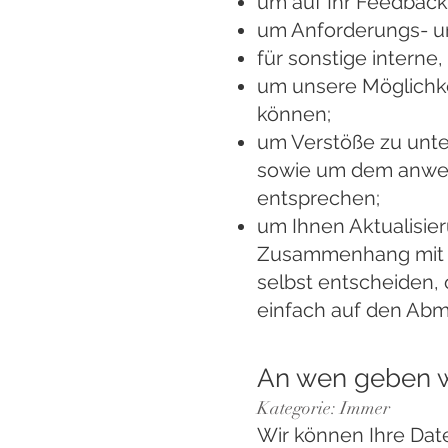
um auf Ihr Feedback
um Anforderungs- u
für sonstige interne
um unsere Möglichke
können;
um Verstöße zu unt
sowie um dem anwen
entsprechen;
um Ihnen Aktualisie
Zusammenhang mit u
selbst entscheiden, 
einfach auf den Abme
An wen geben w
Kategorie: Immer
Wir können Ihre Dat