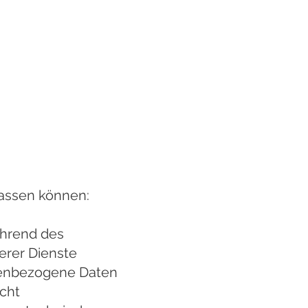
fassen können:
während des
erer Dienste
nenbezogene Daten
icht